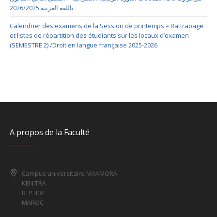
باللغة العربية 2026/2025
Calendrier des examens de la Session de printemps – Rattrapage
et listes de répartition des étudiants sur les locaux d’examen
(SEMESTRE 2) /Droit en langue française 2025-2026
A propos de la Faculté
Campus universitaire MAAMORA
KENITRA
B .P 402
MAROC