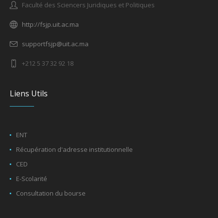
Faculté des Sciencers Juridiques et Politiques
http://fsjp.uit.ac.ma
supportfsjp@uit.ac.ma
+212 5 37 32 92 18
Liens Utils
ENT
Récupération d'adresse institutionnelle
CED
E-Scolarité
Consultation du bourse