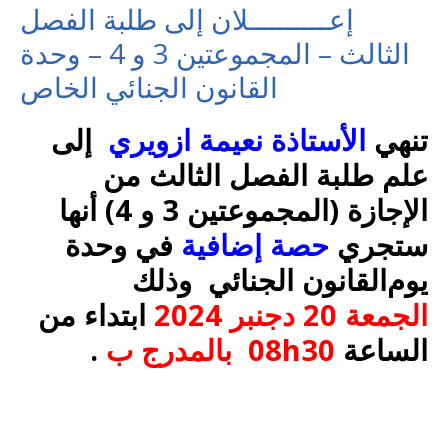
إعــــــــــلان إلى طلبة الفصل
الثالث – المجموعتين 3 و 4 – وحدة
تنهي
الأستاذة نعيمة ازويري
إلى
علم طلبة الفصل الثالث من
الإجازة (المجموعتين 3 و 4) أنها
ستجري
حصة إضافية
في وحدة
يوم
القانون الجنائي
وذلك
ابتداء من
2024
20 دجنبر
الجمعة
.
08h30 بالمدرج ب
الساعة