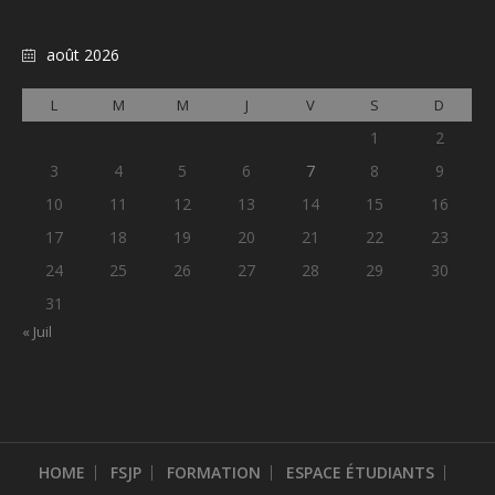
août 2026
L
M
M
J
V
S
D
1
2
3
4
5
6
7
8
9
10
11
12
13
14
15
16
17
18
19
20
21
22
23
24
25
26
27
28
29
30
31
« Juil
HOME
FSJP
FORMATION
ESPACE ÉTUDIANTS