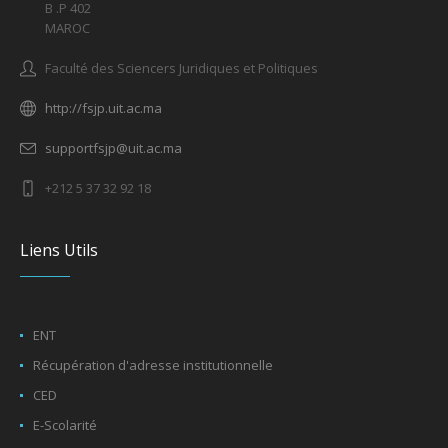
B .P 402
MAROC
Faculté des Sciencers Juridiques et Politiques
http://fsjp.uit.ac.ma
supportfsjp@uit.ac.ma
+212 5 37 32 92 18
Liens Utils
ENT
Récupération d'adresse institutionnelle
CED
E-Scolarité