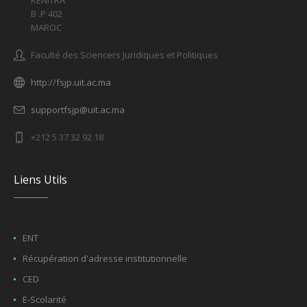
KENITRA
B .P 402
MAROC
Faculté des Sciencers Juridiques et Politiques
http://fsjp.uit.ac.ma
supportfsjp@uit.ac.ma
+212 5 37 32 92 18
Liens Utils
ENT
Récupération d'adresse institutionnelle
CED
E-Scolarité