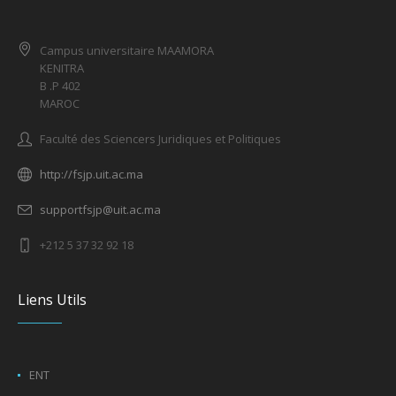
Campus universitaire MAAMORA
KENITRA
B .P 402
MAROC
Faculté des Sciencers Juridiques et Politiques
http://fsjp.uit.ac.ma
supportfsjp@uit.ac.ma
+212 5 37 32 92 18
Liens Utils
ENT