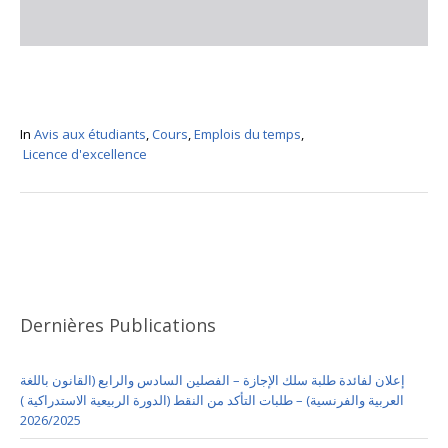
In
Avis aux étudiants
,
Cours
,
Emplois du temps
,
Licence d'excellence
Dernières Publications
إعلان لفائدة طلبة سلك الإجازة – الفصلين السادس والرابع (القانون باللغة
العربية والفرنسية) – طلبات التأكد من النقط (الدورة الربيعية الاستدراكية )
2026/2025