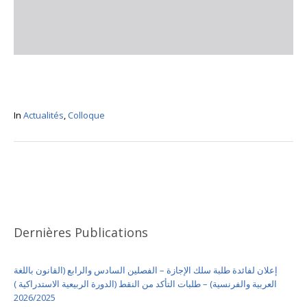
In
Actualités
,
Colloque
Dernières Publications
إعلان لفائدة طلبة سلك الإجازة – الفصلين السادس والرابع (القانون باللغة
العربية والفرنسية) – طلبات التأكد من النقط (الدورة الربيعية الاستدراكية )
2026/2025