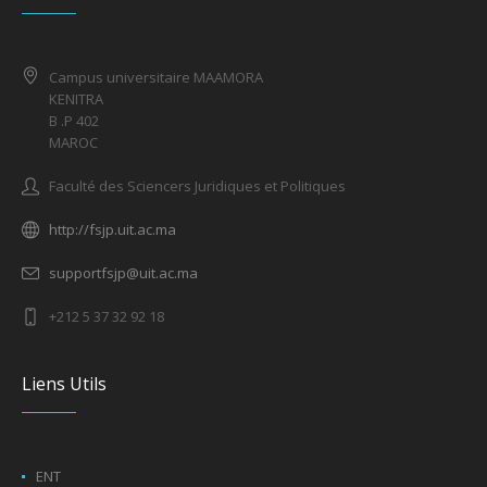
Campus universitaire MAAMORA
KENITRA
B .P 402
MAROC
Faculté des Sciencers Juridiques et Politiques
http://fsjp.uit.ac.ma
supportfsjp@uit.ac.ma
+212 5 37 32 92 18
Liens Utils
ENT