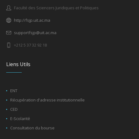
Faculté des Sciencers Juridiques et Politiques
http://fsjp.uit.ac.ma
supportfsjp@uit.ac.ma
+212 5 37 32 92 18
Liens Utils
ENT
Récupération d'adresse institutionnelle
CED
E-Scolarité
Consultation du bourse