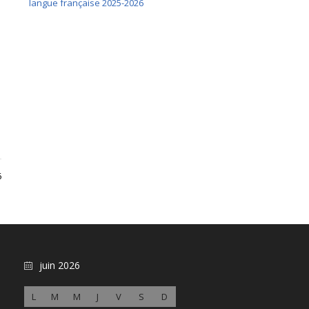
langue française 2025-2026
6
juin 2026
L
M
M
J
V
S
D