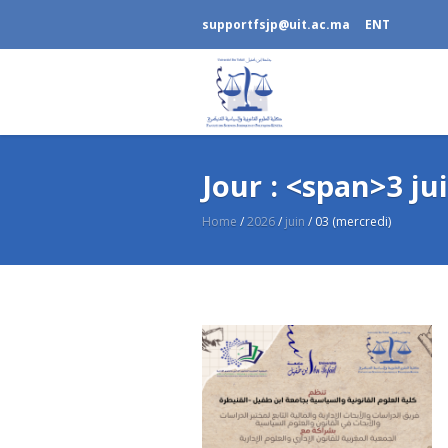
supportfsjp@uit.ac.ma
ENT
Jour : <span>3 j
Home
/
2026
/
juin
/
03 (mercredi)