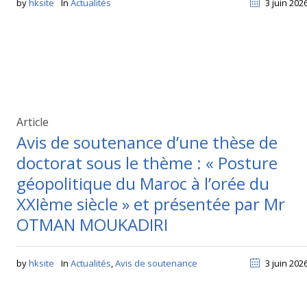
by
hksite
In
Actualités
3 juin 202
Article
Avis de soutenance d’une thèse de
doctorat sous le thème : « Posture
géopolitique du Maroc à l’orée du
XXIème siècle » et présentée par Mr
OTMAN MOUKADIRI
by
hksite
In
Actualités
,
Avis de soutenance
3 juin 202