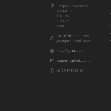
Campus universitaire
MAAMORA
KENITRA
B .P 402
MAROC
Faculté des Sciencers
Juridiques et Politiques
http://fsjp.uit.ac.ma
supportfsjp@uit.ac.ma
+212 5 37 32 92 18