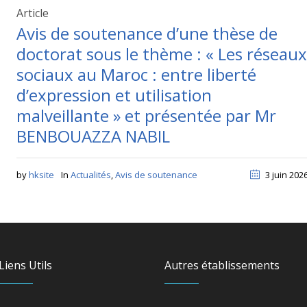
Article
Avis de soutenance d’une thèse de
doctorat sous le thème : « Les réseaux
sociaux au Maroc : entre liberté
d’expression et utilisation
malveillante » et présentée par Mr
BENBOUAZZA NABIL
by
hksite
In
Actualités
,
Avis de soutenance
3 juin 202
Liens Utils
Autres établissements