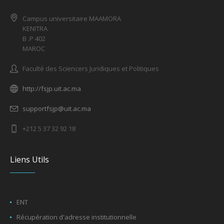
Campus universitaire MAAMORA
KENITRA
B .P 402
MAROC
Faculté des Sciencers Juridiques et Politiques
http://fsjp.uit.ac.ma
supportfsjp@uit.ac.ma
+212 5 37 32 92 18
Liens Utils
ENT
Récupération d'adresse institutionnelle