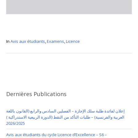
In
Avis aux étudiants
,
Examens
,
Licence
Dernières Publications
إعلان لفائدة طلبة سلك الإجازة – الفصلين السادس والرابع (القانون باللغة
العربية والفرنسية) – طلبات التأكد من النقط (الدورة الربيعية الاستدراكية )
2026/2025
Avis aux étudiants du cycle Licence d’Excellence – S6 –