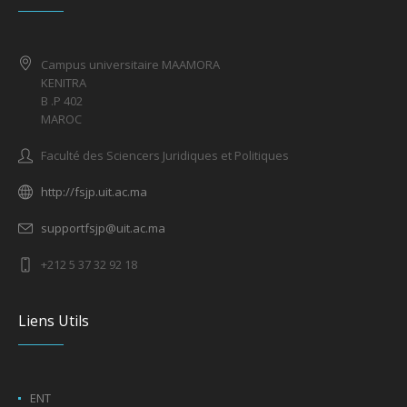
Campus universitaire MAAMORA
KENITRA
B .P 402
MAROC
Faculté des Sciencers Juridiques et Politiques
http://fsjp.uit.ac.ma
supportfsjp@uit.ac.ma
+212 5 37 32 92 18
Liens Utils
ENT