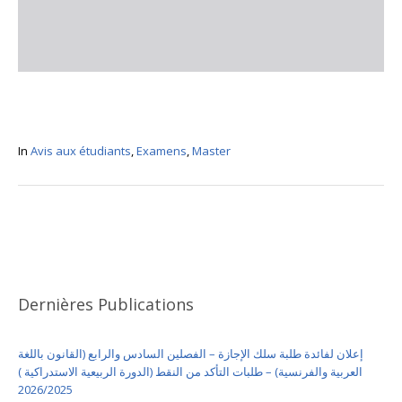
In
Avis aux étudiants
,
Examens
,
Master
Dernières Publications
إعلان لفائدة طلبة سلك الإجازة – الفصلين السادس والرابع (القانون باللغة
العربية والفرنسية) – طلبات التأكد من النقط (الدورة الربيعية الاستدراكية )
2026/2025