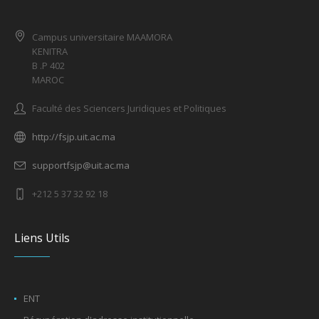
Campus universitaire MAAMORA
KENITRA
B .P 402
MAROC
Faculté des Sciencers Juridiques et Politiques
http://fsjp.uit.ac.ma
supportfsjp@uit.ac.ma
+212 5 37 32 92 18
Liens Utils
ENT