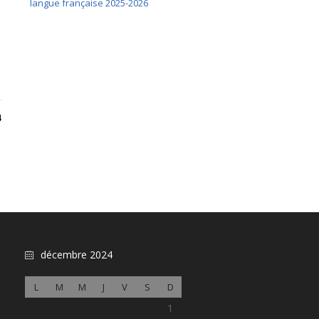
langue française 2025-2026
4
décembre 2024
L
M
M
J
V
S
D
1