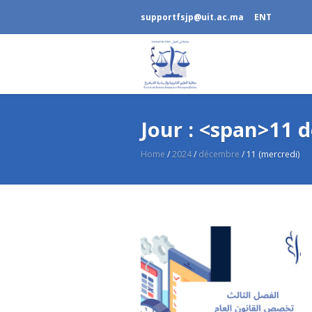
supportfsjp@uit.ac.ma
ENT
Jour : <span>11
Home
/
2024
/
décembre
/
11 (mercredi)