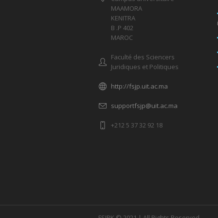
MAAMORA
KENITRA
B .P 402
MAROC
Faculté des Sciencers
Juridiques et Politiques
http://fsjp.uit.ac.ma
supportfsjp@uit.ac.ma
+212 5 37 32 92 18
FSJPK © 2021 | All Rights Reserved