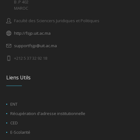
B .P 402
MAROC
Faculté des Sciencers Juridiques et Politiques
http://fsjp.uit.ac.ma
supportfsjp@uit.ac.ma
+212 5 37 32 92 18
Liens Utils
ENT
Récupération d'adresse institutionnelle
CED
E-Scolarité