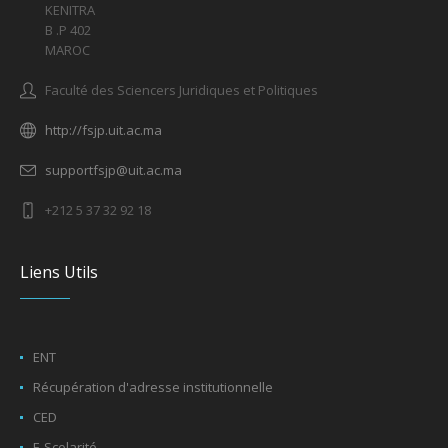
KENITRA
B .P 402
MAROC
Faculté des Sciencers Juridiques et Politiques
http://fsjp.uit.ac.ma
supportfsjp@uit.ac.ma
+212 5 37 32 92 18
Liens Utils
ENT
Récupération d'adresse institutionnelle
CED
E-Scolarité