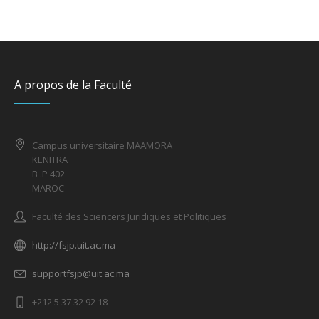
A propos de la Faculté
Campus universitaire MAAMORA
KENITRA
B .P 402
MAROC
Faculté des Sciencers Juridiques et Politiques
http://fsjp.uit.ac.ma
supportfsjp@uit.ac.ma
+212 5 37 32 92 18