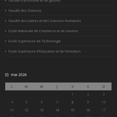
Faculté d'économie et de gestion
Faculté des Sciences
Faculté des Lettres et des Sciences Humaines
Ecole Nationale de Commerce et de Gestion
Ecole Supérieure de Technologie
Ecole Supérieure d'Education et de Formation
mai 2026
L
M
M
J
V
S
D
1
2
3
4
5
6
9
10
7
8
17
11
12
13
14
15
16