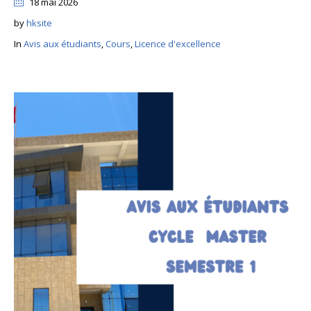
18 mai 2026
by
hksite
In
Avis aux étudiants
,
Cours
,
Licence d'excellence